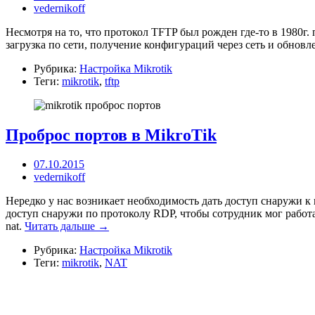
vedernikoff
Несмотря на то, что протокол TFTP был рожден где-то в 1980г.
загрузка по сети, получение конфигураций через сеть и обнов
Рубрика:
Настройка Mikrotik
Теги:
mikrotik
,
tftp
Проброс портов в MikroTik
07.10.2015
vedernikoff
Нередко у нас возникает необходимость дать доступ снаружи к 
доступ снаружи по протоколу RDP, чтобы сотрудник мог работат
nat.
Читать дальше →
Рубрика:
Настройка Mikrotik
Теги:
mikrotik
,
NAT