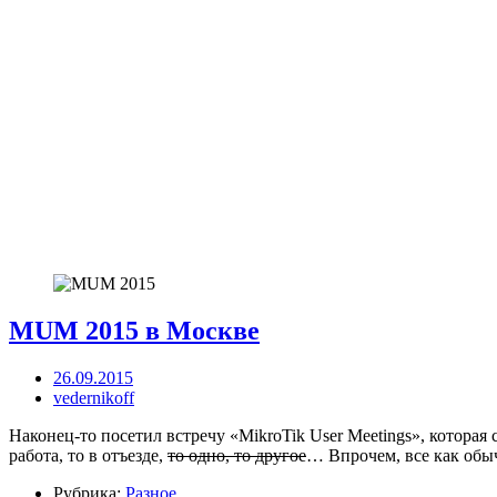
MUM 2015 в Москве
26.09.2015
vedernikoff
Наконец-то посетил встречу «MikroTik User Meetings», которая 
работа, то в отъезде,
то одно, то другое
… Впрочем, все как обы
Рубрика:
Разное