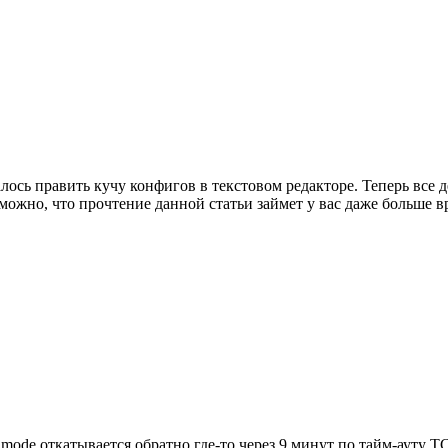
лось править кучу конфигов в текстовом редакторе. Теперь все
зможно, что прочтение данной статьи займет у вас даже больше 
e mode откатывается обратно где-то через 9 минут по тайм-ауту T