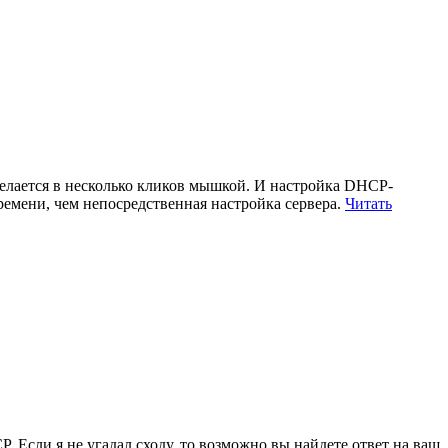
 делается в несколько кликов мышкой. И настройка DHCP-
времени, чем непосредственная настройка сервера.
Читать
CP. Если я не угадал сходу, то возможно вы найдете ответ на ваш