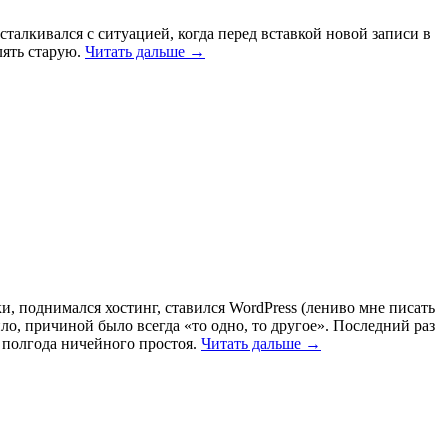
алкивался c ситуацией, когда перед вставкой новой записи в
лять старую.
Читать дальше →
ки, поднимался хостинг, ставился WordPress (лениво мне писать
вило, причиной было всегда «то одно, то другое». Последний раз
а полгода ничейного простоя.
Читать дальше →