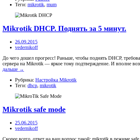
Теги:
mikrotik
,
mum
Mikrotik DHCP. Поднять за 5 минут.
26.09.2015
vedernikoff
До чего дошел прогресс! Раньше, чтобы поднять DHCP, требова
сервера на Mikrotik — яркое тому подтверждение. И вполне во
дальше →
Рубрика:
Настройка Mikrotik
Теги:
dhcp
,
mikrotik
Mikrotik safe mode
25.06.2015
vedernikoff
Скорее всего, ответ на ваш вопрос такой: mikrotik в режиме saf