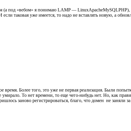
ом (а под «вебом» я понимаю LAMP — LinuxApacheMySQLPHP), ст
 если таковая уже имеется, то надо не вставлять новую, а обнов
ое время. Более того, это уже не первая реализация. Были попыт
се умирало. То нет времени, то еще чего-нибудь нет. Но, как пра
ришлось заново регистрироваться, благо, что домен не заняли з