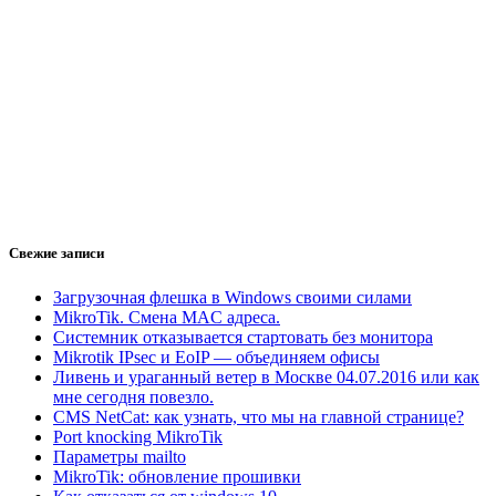
Свежие записи
Загрузочная флешка в Windows своими силами
MikroTik. Смена MAC адреса.
Системник отказывается стартовать без монитора
Mikrotik IPsec и EoIP — объединяем офисы
Ливень и ураганный ветер в Москве 04.07.2016 или как
мне сегодня повезло.
CMS NetСat: как узнать, что мы на главной странице?
Port knocking MikroTik
Параметры mailto
MikroTik: обновление прошивки