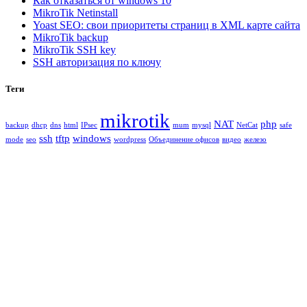
Как отказаться от windows 10
MikroTik Netinstall
Yoast SEO: свои приоритеты страниц в XML карте сайта
MikroTik backup
MikroTik SSH key
SSH авторизация по ключу
Теги
mikrotik
NAT
php
backup
dhcp
dns
html
IPsec
mum
mysql
NetCat
safe
ssh
tftp
windows
mode
seo
wordpress
Объединение офисов
видео
железо