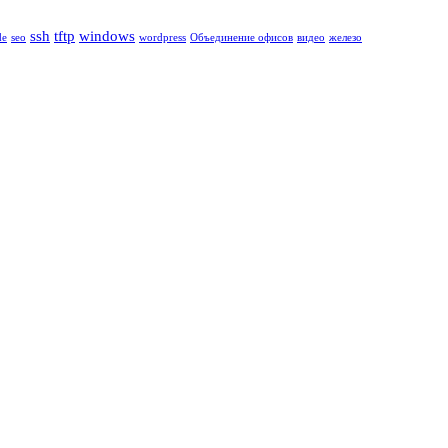
ssh
tftp
windows
de
seo
wordpress
Объединение офисов
видео
железо