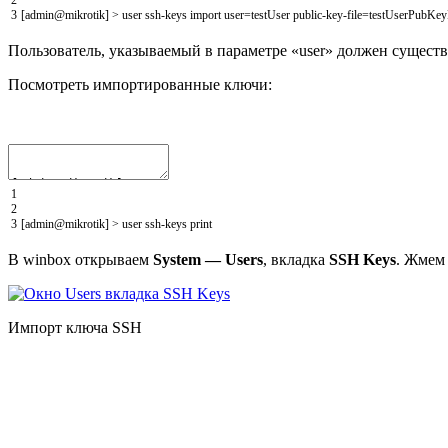
3
[
admin
@
mikrotik
]
>
user
ssh
-
keys
import
user
=
testUser
public
-
key
-
file
=
testUserPubKey
Пользователь, указываемый в параметре «user» должен сущест
Посмотреть импортированные ключи:
1
2
3
[
admin
@
mikrotik
]
>
user
ssh
-
keys
print
В winbox открываем
System — Users
, вкладка
SSH Keys
. Жмем
Импорт ключа SSH