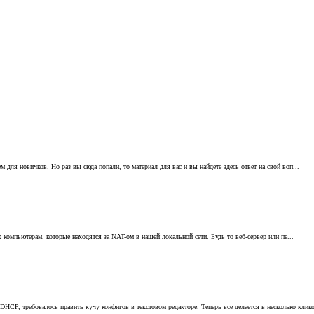
 для новичков. Но раз вы сюда попали, то материал для вас и вы найдете здесь ответ на свой воп...
 компьютерам, которые находятся за NAT-ом в нашей локальной сети. Будь то веб-сервер или пе...
DHCP, требовалось править кучу конфигов в текстовом редакторе. Теперь все делается в несколько клико