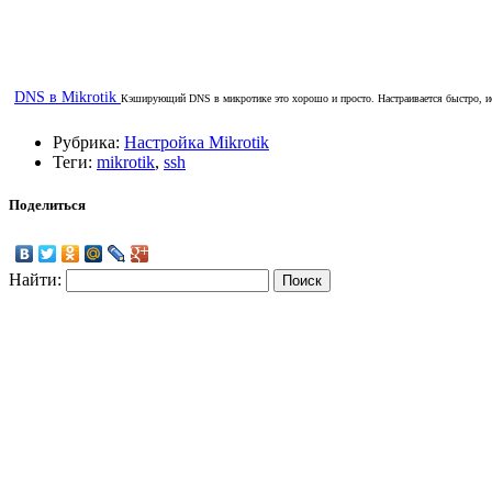
DNS в Mikrotik
Кэширующий DNS в микротике это хорошо и просто. Настраивается быстро, ис
Рубрика:
Настройка Mikrotik
Теги:
mikrotik
,
ssh
Поделиться
Найти: