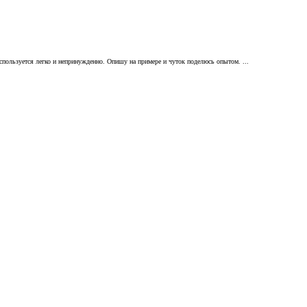
пользуется легко и непринужденно. Опишу на примере и чуток поделюсь опытом. ...