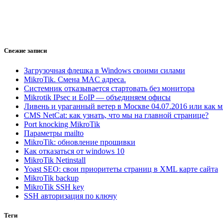
Свежие записи
Загрузочная флешка в Windows своими силами
MikroTik. Смена MAC адреса.
Системник отказывается стартовать без монитора
Mikrotik IPsec и EoIP — объединяем офисы
Ливень и ураганный ветер в Москве 04.07.2016 или как м
CMS NetСat: как узнать, что мы на главной странице?
Port knocking MikroTik
Параметры mailto
MikroTik: обновление прошивки
Как отказаться от windows 10
MikroTik Netinstall
Yoast SEO: свои приоритеты страниц в XML карте сайта
MikroTik backup
MikroTik SSH key
SSH авторизация по ключу
Теги