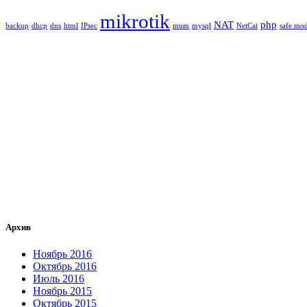
mikrotik
NAT
php
backup
dhcp
dns
html
IPsec
mum
mysql
NetCat
safe mo
Архив
Ноябрь 2016
Октябрь 2016
Июль 2016
Ноябрь 2015
Октябрь 2015