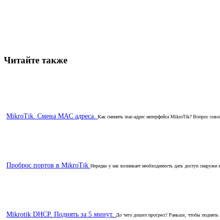
Читайте также
MikroTik. Смена MAC адреса.
Как сменить mac-адрес интерфейса MikroTik? Вопрос совсем
Проброс портов в MikroTik
Нередко у нас возникает необходимость дать доступ снаружи к
Mikrotik DHCP. Поднять за 5 минут.
До чего дошел прогресс! Раньше, чтобы поднять 