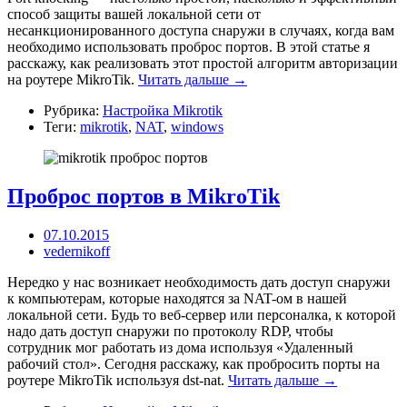
способ защиты вашей локальной сети от
несанкционированного доступа снаружи в случаях, когда вам
необходимо использовать проброс портов. В этой статье я
расскажу, как реализовать этот простой алгоритм авторизации
на роутере MikroTik.
Читать дальше →
Рубрика:
Настройка Mikrotik
Теги:
mikrotik
,
NAT
,
windows
Проброс портов в MikroTik
07.10.2015
vedernikoff
Нередко у нас возникает необходимость дать доступ снаружи
к компьютерам, которые находятся за NAT-ом в нашей
локальной сети. Будь то веб-сервер или персоналка, к которой
надо дать доступ снаружи по протоколу RDP, чтобы
сотрудник мог работать из дома используя «Удаленный
рабочий стол». Сегодня расскажу, как пробросить порты на
роутере MikroTik используя dst-nat.
Читать дальше →