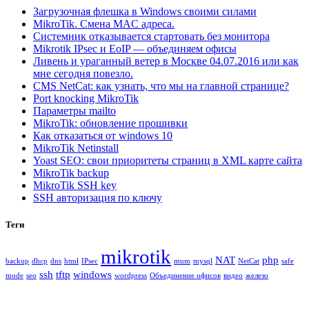
Загрузочная флешка в Windows своими силами
MikroTik. Смена MAC адреса.
Системник отказывается стартовать без монитора
Mikrotik IPsec и EoIP — объединяем офисы
Ливень и ураганный ветер в Москве 04.07.2016 или как
мне сегодня повезло.
CMS NetСat: как узнать, что мы на главной странице?
Port knocking MikroTik
Параметры mailto
MikroTik: обновление прошивки
Как отказаться от windows 10
MikroTik Netinstall
Yoast SEO: свои приоритеты страниц в XML карте сайта
MikroTik backup
MikroTik SSH key
SSH авторизация по ключу
Теги
mikrotik
NAT
php
backup
dhcp
dns
html
IPsec
mum
mysql
NetCat
safe
ssh
tftp
windows
mode
seo
wordpress
Объединение офисов
видео
железо