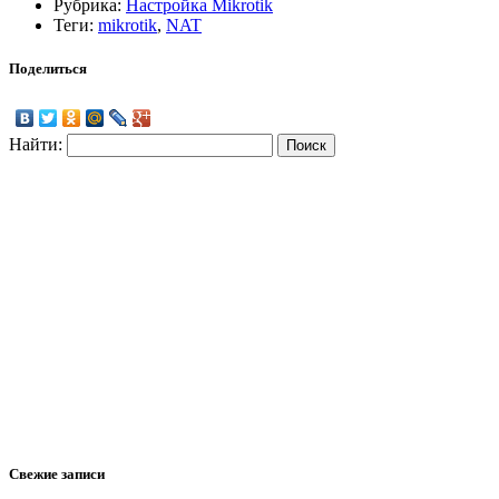
Рубрика:
Настройка Mikrotik
Теги:
mikrotik
,
NAT
Поделиться
Найти:
Свежие записи