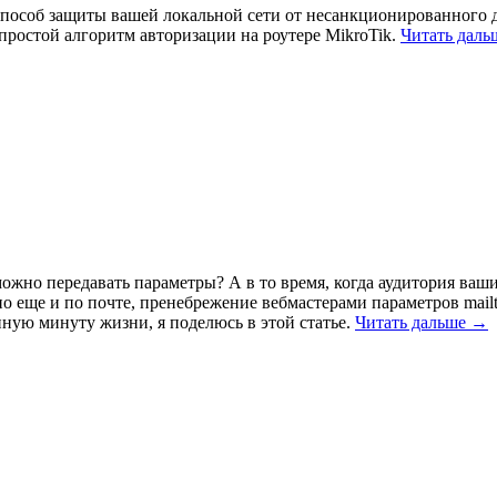
способ защиты вашей локальной сети от несанкционированного д
т простой алгоритм авторизации на роутере MikroTik.
Читать дал
u можно передавать параметры? А в то время, когда аудитория ва
но еще и по почте, пренебрежение вебмастерами параметров mail
ную минуту жизни, я поделюсь в этой статье.
Читать дальше →