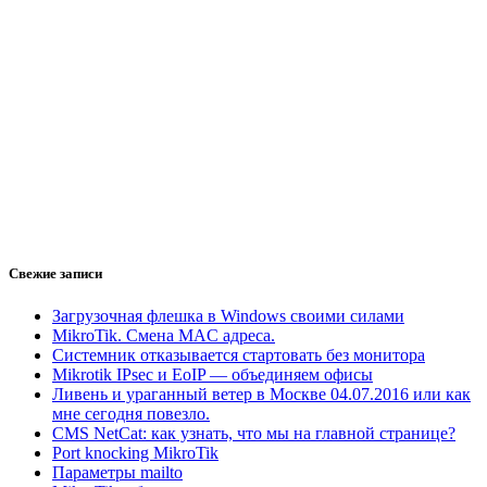
Свежие записи
Загрузочная флешка в Windows своими силами
MikroTik. Смена MAC адреса.
Системник отказывается стартовать без монитора
Mikrotik IPsec и EoIP — объединяем офисы
Ливень и ураганный ветер в Москве 04.07.2016 или как
мне сегодня повезло.
CMS NetСat: как узнать, что мы на главной странице?
Port knocking MikroTik
Параметры mailto