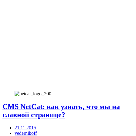
CMS NetСat: как узнать, что мы на
главной странице?
21.11.2015
vedernikoff