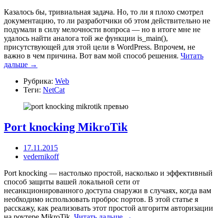
Казалось бы, тривиальная задача. Но, то ли я плохо смотрел
документацию, то ли разработчики об этом действительно не
подумали в силу мелочности вопроса — но в итоге мне не
удалось найти аналога той же функции is_main(),
присутствующей для этой цели в WordPress. Впрочем, не
важно в чем причина. Вот вам мой способ решения.
Читать
дальше →
Рубрика:
Web
Теги:
NetCat
Port knocking MikroTik
17.11.2015
vedernikoff
Port knocking — настолько простой, насколько и эффективный
способ защиты вашей локальной сети от
несанкционированного доступа снаружи в случаях, когда вам
необходимо использовать проброс портов. В этой статье я
расскажу, как реализовать этот простой алгоритм авторизации
на роутере MikroTik.
Читать дальше →