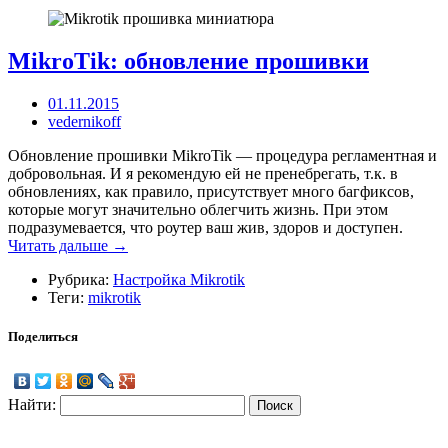
MikroTik: обновление прошивки
01.11.2015
vedernikoff
Обновление прошивки MikroTik — процедура регламентная и
добровольная. И я рекомендую ей не пренебрегать, т.к. в
обновлениях, как правило, присутствует много багфиксов,
которые могут значительно облегчить жизнь. При этом
подразумевается, что роутер ваш жив, здоров и доступен.
Читать дальше →
Рубрика:
Настройка Mikrotik
Теги:
mikrotik
Поделиться
Найти: