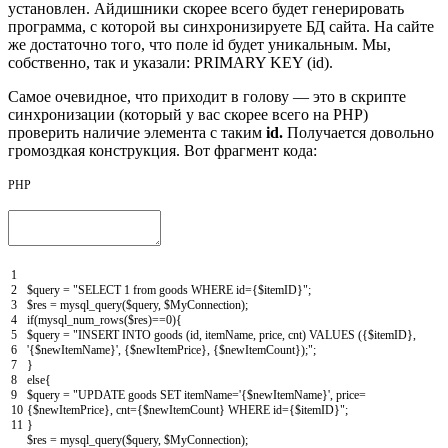
установлен. Айдишники скорее всего будет генерировать
программа, с которой вы синхронизируете БД сайта. На сайте
же достаточно того, что поле id будет уникальным. Мы,
собственно, так и указали: PRIMARY KEY (id).
Самое очевидное, что приходит в голову — это в скрипте
синхронизации (который у вас скорее всего на PHP)
проверить наличие элемента с таким
id.
Получается довольно
громоздкая конструкция. Вот фрагмент кода:
PHP
1
2
$query
=
"SELECT 1 from goods WHERE id={$itemID}"
;
3
$res
=
mysql_query
(
$query
,
$MyConnection
)
;
4
if
(
mysql_num_rows
(
$res
)
==
0
)
{
5
$query
=
"INSERT INTO goods (id, itemName, price, cnt) VALUES ({$itemID},
6
'{$newItemName}', {$newItemPrice}, {$newItemCount});"
;
7
}
8
else
{
9
$query
=
"UPDATE goods SET itemName='{$newItemName}', price=
10
{$newItemPrice}, cnt={$newItemCount} WHERE id={$itemID}"
;
11
}
$res
=
mysql_query
(
$query
,
$MyConnection
)
;