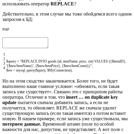
использовать оператор
REPLACE
?
Действительно, в этом случае мы тоже обойдемся всего одним
запросом к БД:
PHP
1
2
$query
=
"REPLACE INTO goods (id, itemName, price, cnt) VALUES ({$itemID},
3
'{$newItemName}', {$newItemPrice}, {$newItemCount});"
;
4
$res
=
mysql_query
(
$query
,
$MyConnection
)
;
Но на этом сходство заканчивается. Более того, не будет
выполнено наше главное условие: «обновить, если такая
запись уже существует». Связано это с принципом работы
оператора. Отличие в том, что
insert … on duplicate key
update
пытается сначала добавить запись, а если не
получается, то обновляет. REPLACE же сначала удалит
существующую запись (если такая имеется) а потом вставит
новую. В нашем примере, если запись уже существовала, мы
потеряем данные.
Временной штамп (поле ts) особой
важности для нас, допустим, не представляет. А вот поле с