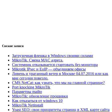
Свежие записи
Загрузочная флешка в Windows своими силами
MikroTik. Смена MAC адреса.
Системник отказывается стартовать без монитора
Mikrotik IPsec и EoIP — объединяем офисы
Ливень и ураганный ветер в Москве 04.07.2016 или как
мне сегодня повезло.
CMS NetСat: как узнать, что мы на главной странице?
Port knocking MikroTik
Параметры mailto
MikroTik: обновление прошивки
Как отказаться от windows 10
MikroTik Netinstall
Yoast SEO: свои приоритеты страниц в XML карте сайта