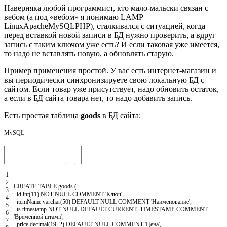
Наверняка любой программист, кто мало-мальски связан с
вебом (а под «вебом» я понимаю LAMP —
LinuxApacheMySQLPHP), сталкивался c ситуацией, когда
перед вставкой новой записи в БД нужно проверить, а вдруг
запись с таким ключом уже есть? И если таковая уже имеется,
то надо не вставлять новую, а обновлять старую.
Пример применения простой. У вас есть интернет-магазин и
вы периодически синхронизируете свою локальную БД с
сайтом. Если товар уже присутствует, надо обновить остаток,
а если в БД сайта товара нет, то надо добавить запись.
Есть простая таблица
goods
в БД сайта:
MySQL
1
2
CREATE
TABLE
goods
(
3
id
int
(11)
NOT NULL
COMMENT
'Ключ'
,
4
itemName
varchar
(50)
DEFAULT
NULL
COMMENT
'Наименование'
,
5
ts
timestamp
NOT NULL
DEFAULT
CURRENT_TIMESTAMP
COMMENT
6
'Временной штамп'
,
7
price
decimal
(19,
2)
DEFAULT
NULL
COMMENT
'Цена'
,