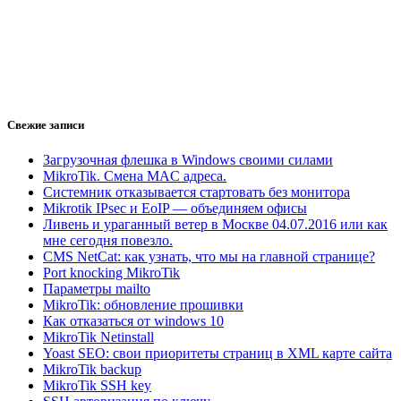
Свежие записи
Загрузочная флешка в Windows своими силами
MikroTik. Смена MAC адреса.
Системник отказывается стартовать без монитора
Mikrotik IPsec и EoIP — объединяем офисы
Ливень и ураганный ветер в Москве 04.07.2016 или как
мне сегодня повезло.
CMS NetСat: как узнать, что мы на главной странице?
Port knocking MikroTik
Параметры mailto
MikroTik: обновление прошивки
Как отказаться от windows 10
MikroTik Netinstall
Yoast SEO: свои приоритеты страниц в XML карте сайта
MikroTik backup
MikroTik SSH key