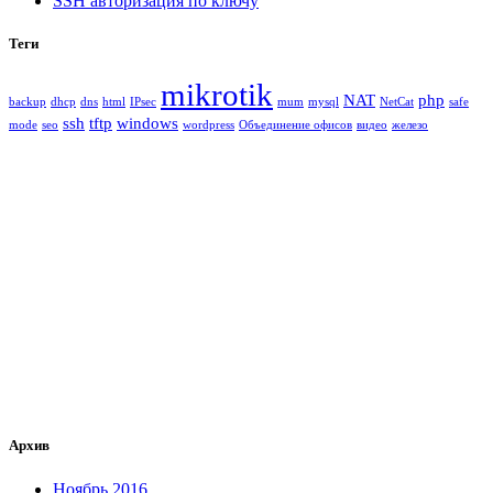
SSH авторизация по ключу
Теги
mikrotik
NAT
php
backup
dhcp
dns
html
IPsec
mum
mysql
NetCat
safe
ssh
tftp
windows
mode
seo
wordpress
Объединение офисов
видео
железо
Архив
Ноябрь 2016