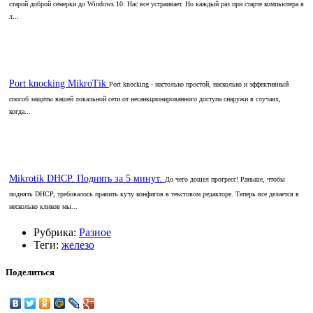
старой доброй семерки до Windows 10. Нас все устраивает. Но каждый раз при старте компьютера я
л...
Port knocking MikroTik
Port knocking - настолько простой, насколько и эффективный
способ защиты вашей локальной сети от несанкционированного доступа снаружи в случаях,
когда...
Mikrotik DHCP. Поднять за 5 минут.
До чего дошел прогресс! Раньше, чтобы
поднять DHCP, требовалось править кучу конфигов в текстовом редакторе. Теперь все делается в
несколько кликов мы...
Рубрика:
Разное
Теги:
железо
Поделиться