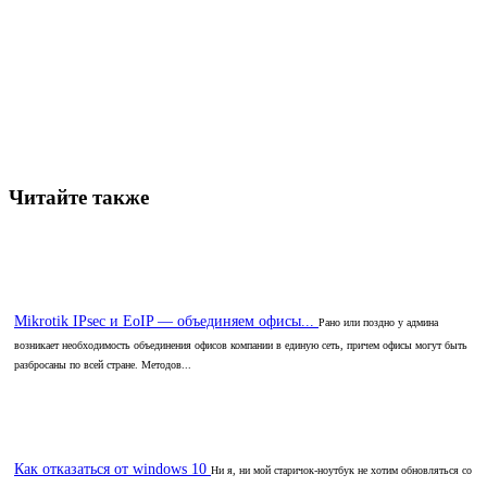
Читайте также
Mikrotik IPsec и EoIP — объединяем офисы...
Рано или поздно у админа
возникает необходимость объединения офисов компании в единую сеть, причем офисы могут быть
разбросаны по всей стране. Методов...
Как отказаться от windows 10
Ни я, ни мой старичок-ноутбук не хотим обновляться со