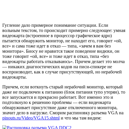
Гугление дало примерное понимание ситуации. Если
вольным текстом, то происходит примерно следующее: умная
видеокарта (встроенное в процессор графическое ядро)
пытается обнаружить монитор, не находит его, говорит «ой,
все» и сама тоже идет в отказ — типа, «зачем я вам без
монитора». Биосу не нравится такое поведение видюхи, он
тоже говорит «ой, все» и тоже идет в отказ, типа «без
видеокарты работать отказываюсь». Причем делает это молча
— никаких диагностических кодов на писи-спикере не
воспроизводит, как в случае присутствующей, но нерабочей
видеокарты.
Причем, если воткнуть старый нерабочий монитор, который
даже не подключен к питанию (блок питания тупо утерян), то
все запускается и прекрасно работает. Вот именно это и
подтолкнуло к решению проблемы — если видеокарта
обнаруживает присутствие даже отключенного монитора,
значит дело в нагрузке. Сморим распиновку разъема VGA на
pinouts.ru/Video/VGA15.shtml
и что мы там видим: