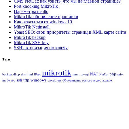
CMS NetСat: как узнать, что мы на главной странице?
Port knocking MikroTik
Параметры mailto
MikroTik: обновление прошивки
Как отказаться от windows 10
MikroTik Netinstall
Yoast SEO: свои приоритеты страниц в XML карте сайта
MikroTik backup
MikroTik SSH key
SSH авторизация по ключу
Теги
mikrotik
NAT
php
backup
dhcp
dns
html
IPsec
mum
mysql
NetCat
safe
ssh
tftp
windows
mode
seo
wordpress
Объединение офисов
видео
железо